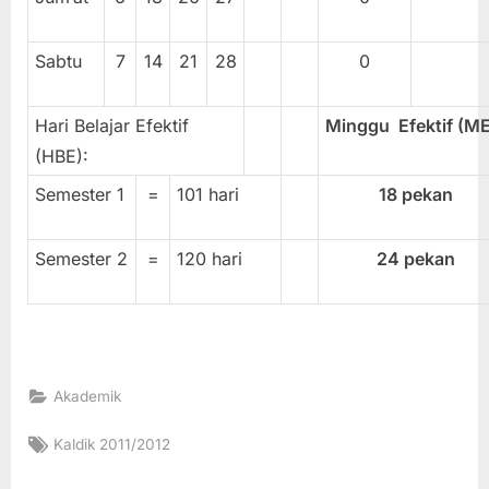
Sabtu
7
14
21
28
0
Hari Belajar Efektif
Minggu Efektif (M
(HBE):
Semester 1
=
101 hari
18
pekan
Semester 2
=
120 hari
24
pekan
Akademik
Tags:
Kaldik 2011/2012