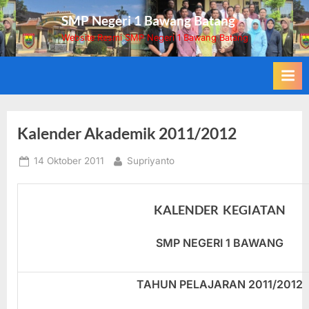
Skip
SMP Negeri 1 Bawang Batang
to
Website Resmi SMP Negeri 1 Bawang Batang
content
Kalender Akademik 2011/2012
Posted
By
14 Oktober 2011
Supriyanto
on
KALENDER KEGIATAN
SMP NEGERI 1 BAWANG
TAHUN PELAJARAN 20
11
/20
12