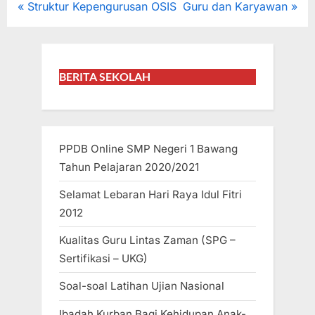
Navigasi
P
N
Struktur Kepengurusan OSIS
Guru dan Karyawan
r
e
pos
e
x
v
t
BERITA SEKOLAH
i
P
o
o
u
s
s
t
PPDB Online SMP Negeri 1 Bawang
P
:
Tahun Pelajaran 2020/2021
o
Selamat Lebaran Hari Raya Idul Fitri
s
2012
t
Kualitas Guru Lintas Zaman (SPG –
:
Sertifikasi – UKG)
Soal-soal Latihan Ujian Nasional
Ibadah Kurban Bagi Kehidupan Anak-