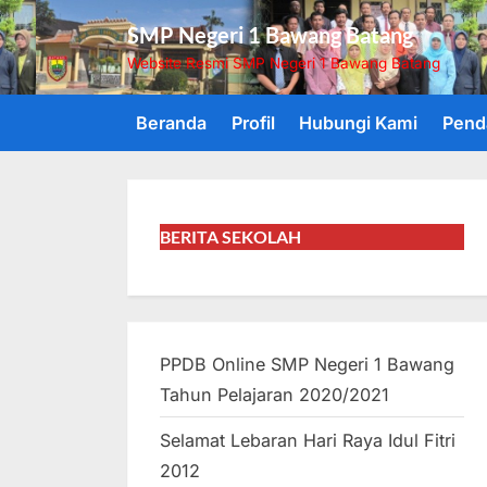
Skip
SMP Negeri 1 Bawang Batang
to
Website Resmi SMP Negeri 1 Bawang Batang
content
Beranda
Profil
Hubungi Kami
Pend
BERITA SEKOLAH
PPDB Online SMP Negeri 1 Bawang
Tahun Pelajaran 2020/2021
Selamat Lebaran Hari Raya Idul Fitri
2012