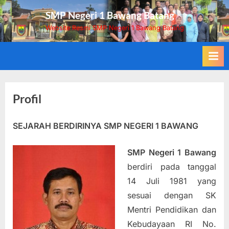
Skip
SMP Negeri 1 Bawang Batang
to
Website Resmi SMP Negeri 1 Bawang Batang
content
Profil
SEJARAH BERDIRINYA SMP NEGERI 1 BAWANG
SMP Negeri 1 Bawang
berdiri pada tanggal
14 Juli 1981 yang
sesuai dengan SK
Mentri Pendidikan dan
Kebudayaan RI No.