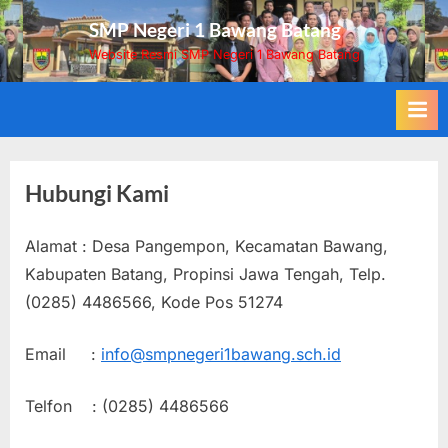
Skip
SMP Negeri 1 Bawang Batang
to
Website Resmi SMP Negeri 1 Bawang Batang
content
Hubungi Kami
Alamat : Desa Pangempon, Kecamatan Bawang,
Kabupaten Batang, Propinsi Jawa Tengah, Telp.
(0285) 4486566, Kode Pos 51274
Email :
info@smpnegeri1bawang.sch.id
Telfon : (0285) 4486566