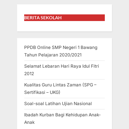
v
x
i
t
BERITA SEKOLAH
o
P
u
o
s
s
P
t
PPDB Online SMP Negeri 1 Bawang
o
:
Tahun Pelajaran 2020/2021
s
Selamat Lebaran Hari Raya Idul Fitri
t
2012
:
Kualitas Guru Lintas Zaman (SPG –
Sertifikasi – UKG)
Soal-soal Latihan Ujian Nasional
Ibadah Kurban Bagi Kehidupan Anak-
Anak