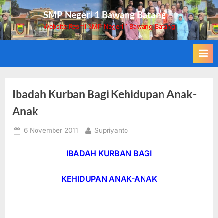
Skip
SMP Negeri 1 Bawang Batang
to
Website Resmi SMP Negeri 1 Bawang Batang
content
Ibadah Kurban Bagi Kehidupan Anak-
Anak
Posted
By
6 November 2011
Supriyanto
on
IBADAH KURBAN BAGI
KEHIDUPAN ANAK-ANAK