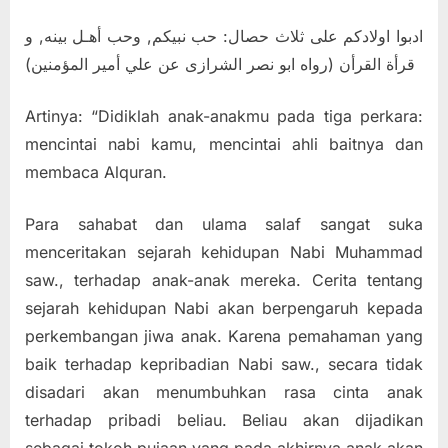
ادبوا اولادكم على ثلاث حصال: حب نبيكم, وحب أهـل بينه, و
قرأة القرأن (رواه ابو نصر الشرازى عن علي أمير المؤمنين)
Artinya: “Didiklah anak-anakmu pada tiga perkara:
mencintai nabi kamu, mencintai ahli baitnya dan
membaca Alquran.
Para sahabat dan ulama salaf sangat suka
menceritakan sejarah kehidupan Nabi Muhammad
saw., terhadap anak-anak mereka. Cerita tentang
sejarah kehidupan Nabi akan berpengaruh kepada
perkembangan jiwa anak. Karena pemahaman yang
baik terhadap kepribadian Nabi saw., secara tidak
disadari akan menumbuhkan rasa cinta anak
terhadap pribadi beliau. Beliau akan dijadikan
sebagai tokoh pujaan yang pada akhirnya anak akan