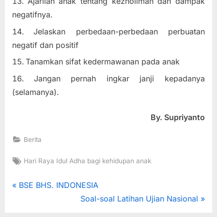
Ajarilah anak tentang kezholiman dan dampak
negatifnya.
Jelaskan perbedaan-perbedaan perbuatan
negatif dan positif
Tanamkan sifat kedermawanan pada anak
Jangan pernah ingkar janji kepadanya
(selamanya).
By. Supriyanto
Berita
Tags:
Hari Raya Idul Adha bagi kehidupan anak
Navigasi
P
BSE BHS. INDONESIA
r
N
Soal-soal Latihan Ujian Nasional
pos
e
e