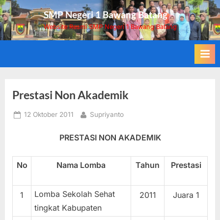
Skip
SMP Negeri 1 Bawang Batang
to
Website Resmi SMP Negeri 1 Bawang Batang
content
Prestasi Non Akademik
Posted
By
12 Oktober 2011
Supriyanto
on
PRESTASI NON AKADEMIK
No
Nama Lomba
Tahun
Prestasi
Lomba Sekolah Sehat
1
2011
Juara 1
tingkat Kabupaten