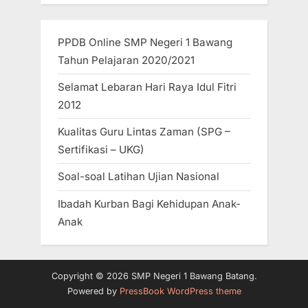
u
s
s
t
PPDB Online SMP Negeri 1 Bawang
P
:
Tahun Pelajaran 2020/2021
o
Selamat Lebaran Hari Raya Idul Fitri
s
2012
t
Kualitas Guru Lintas Zaman (SPG –
:
Sertifikasi – UKG)
Soal-soal Latihan Ujian Nasional
Ibadah Kurban Bagi Kehidupan Anak-
Anak
Copyright © 2026 SMP Negeri 1 Bawang Batang.
Powered by
PressBook WordPress theme