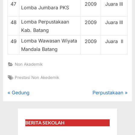
47
2009
Juara III
Lomba Jumbara PKS
Lomba Perpustakaan
48
2009
Juara III
Kab. Batang
Lomba Wawasan Wiyata
49
2009
Juara II
Mandala Batang
Non Akademik
Tags:
Prestasi Non Akedemik
Navigasi
P
N
Gedung
Perpustakaan
r
e
pos
e
x
v
t
BERITA SEKOLAH
i
P
o
o