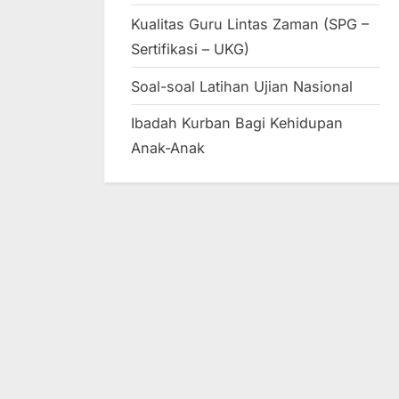
Kualitas Guru Lintas Zaman (SPG –
Sertifikasi – UKG)
Soal-soal Latihan Ujian Nasional
Ibadah Kurban Bagi Kehidupan
Anak-Anak