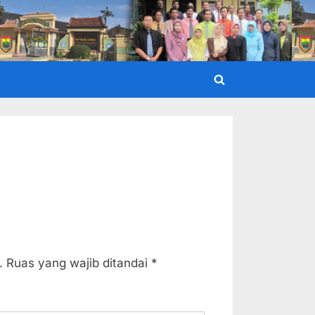
Toggle
search
form
.
Ruas yang wajib ditandai
*