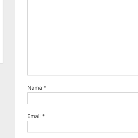
Nama
*
Email
*