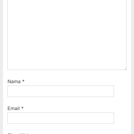
Nama
*
Email
*