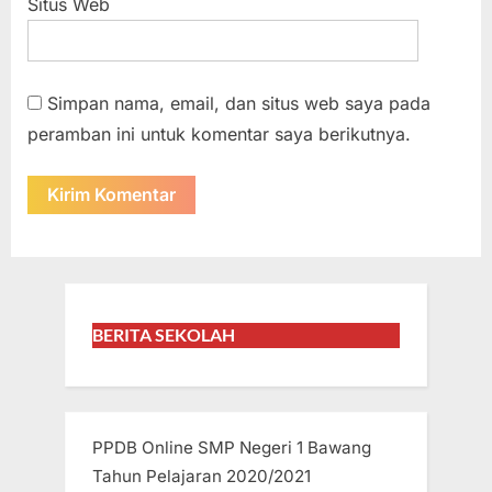
Situs Web
Simpan nama, email, dan situs web saya pada
peramban ini untuk komentar saya berikutnya.
BERITA SEKOLAH
PPDB Online SMP Negeri 1 Bawang
Tahun Pelajaran 2020/2021