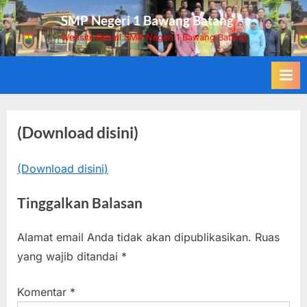
Skip
SMP Negeri 1 Bawang Batang
to
Website Resmi SMP Negeri 1 Bawang Batang
content
(Download disini)
(Download disini)
Tinggalkan Balasan
Alamat email Anda tidak akan dipublikasikan.
Ruas
yang wajib ditandai
*
Komentar
*