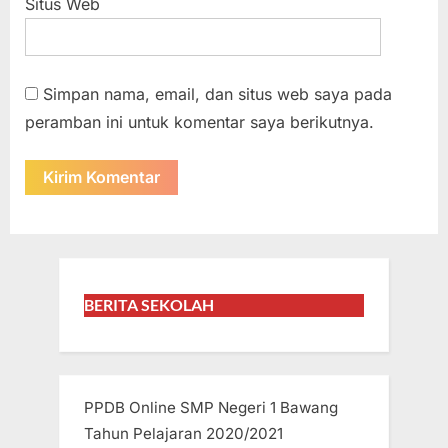
Situs Web
Simpan nama, email, dan situs web saya pada
peramban ini untuk komentar saya berikutnya.
BERITA SEKOLAH
PPDB Online SMP Negeri 1 Bawang
Tahun Pelajaran 2020/2021