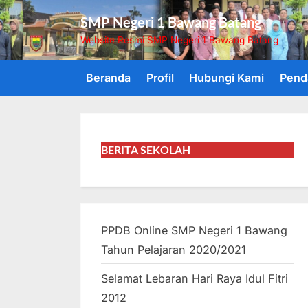
Skip
SMP Negeri 1 Bawang Batang
to
Website Resmi SMP Negeri 1 Bawang Batang
content
Beranda
Profil
Hubungi Kami
Pend
BERITA SEKOLAH
PPDB Online SMP Negeri 1 Bawang
Tahun Pelajaran 2020/2021
Selamat Lebaran Hari Raya Idul Fitri
2012