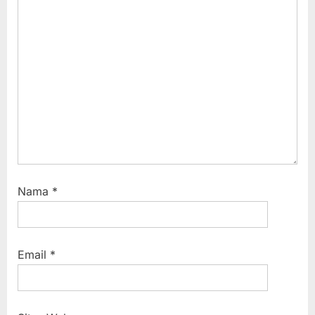
Nama
*
Email
*