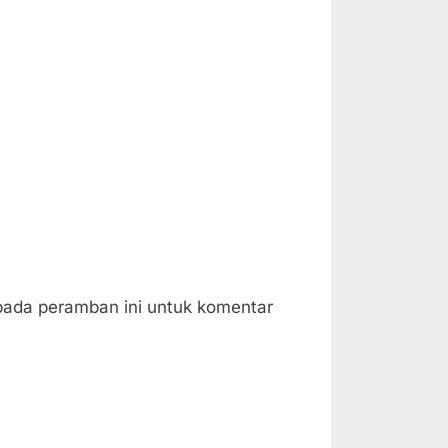
pada peramban ini untuk komentar