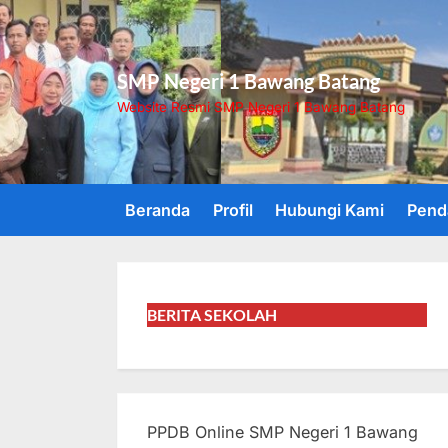
Skip
to
content
SMP Negeri 1 Bawang Batang
Website Resmi SMP Negeri 1 Bawang Batang
Beranda
Profil
Hubungi Kami
Pend
BERITA SEKOLAH
PPDB Online SMP Negeri 1 Bawang