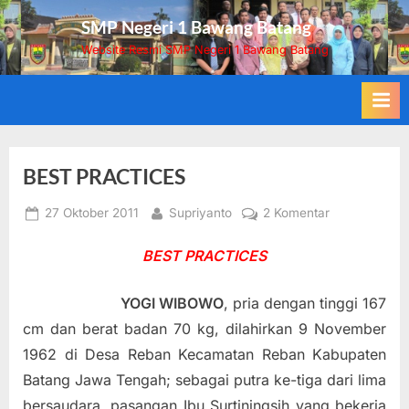
Skip
SMP Negeri 1 Bawang Batang
to
Website Resmi SMP Negeri 1 Bawang Batang
content
BEST PRACTICES
Posted
By
pada
27 Oktober 2011
Supriyanto
2 Komentar
on
BEST
BEST PRACTICES
PRACTICES
YO
GI WIBOWO
, pria dengan tinggi 167
cm dan berat badan 70 kg, dilahirkan 9 November
1962 di Desa Reban Kecamatan Reban Kabupaten
Batang Jawa Tengah; sebagai putra ke-tiga dari lima
bersaudara, pasangan Ibu Surtiningsih yang bekerja