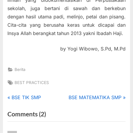
sekolah, juga bertani di sawah dan berkebun
dengan hasil utama padi, melinjo, petai dan pisang.
Cita-cita yang berusaha keras untuk dicapai dan
Insya Allah berangkat tahun 2013 yakni Ibadah Haji.
by Yogi Wibowo, S.Pd, M.Pd
Berita
Tags:
BEST PRACTICES
Navigasi
P
N
BSE TIK SMP
BSE MATEMATIKA SMP
r
e
pos
on
Comments
(2)
e
x
“BEST
v
t
i
P
PRACTICES”