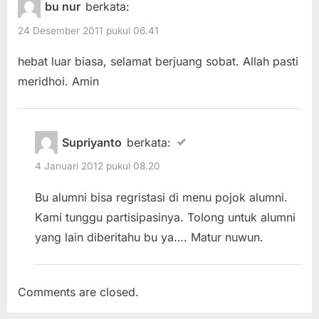
bu nur
berkata:
o
o
24 Desember 2011 pukul 06.41
u
s
s
t
hebat luar biasa, selamat berjuang sobat. Allah pasti
P
:
meridhoi. Amin
o
s
t
Supriyanto
berkata:
:
4 Januari 2012 pukul 08.20
Bu alumni bisa regristasi di menu pojok alumni.
Kami tunggu partisipasinya. Tolong untuk alumni
yang lain diberitahu bu ya…. Matur nuwun.
Comments are closed.