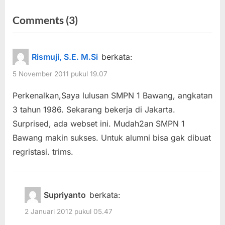
pos
e
e
on
Comments
(3)
v
x
“Alumni
i
t
o
P
SMP
Rismuji, S.E. M.Si
berkata:
u
o
Negeri
5 November 2011 pukul 19.07
s
s
1
P
t
Perkenalkan,Saya lulusan SMPN 1 Bawang, angkatan
Bawang”
o
:
3 tahun 1986. Sekarang bekerja di Jakarta.
s
Surprised, ada webset ini. Mudah2an SMPN 1
t
Bawang makin sukses. Untuk alumni bisa gak dibuat
:
regristasi. trims.
Supriyanto
berkata:
2 Januari 2012 pukul 05.47