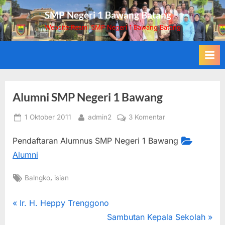
Skip
SMP Negeri 1 Bawang Batang
to
Website Resmi SMP Negeri 1 Bawang Batang
content
Alumni SMP Negeri 1 Bawang
Posted
By
pada
1 Oktober 2011
admin2
3 Komentar
on
Alumni
Pendaftaran Alumnus SMP Negeri 1 Bawang
SMP
Negeri
Alumni
1
Bawang
Tags:
,
Balngko
isian
Navigasi
P
Ir. H. Heppy Trenggono
r
N
Sambutan Kepala Sekolah