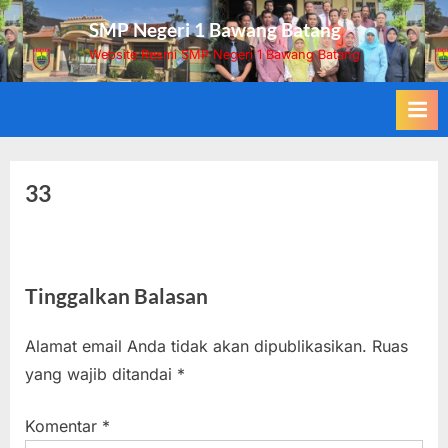
Skip
SMP Negeri 1 Bawang Batang
to
Website Resmi SMP Negeri 1 Bawang Batang
content
33
Tinggalkan Balasan
Alamat email Anda tidak akan dipublikasikan.
Ruas
yang wajib ditandai
*
Komentar
*